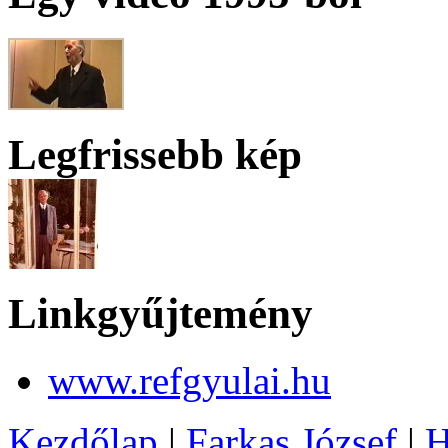
Legfrissebb kép
Linkgyűjtemény
www.refgyulai.hu
Kezdőlap
|
Farkas József
|
H