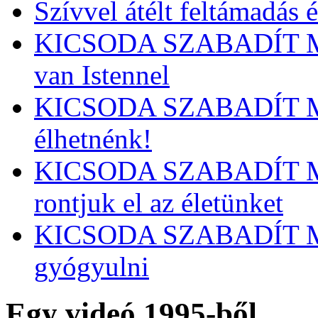
Szívvel átélt feltámadás 
KICSODA SZABADÍT MEG
van Istennel
KICSODA SZABADÍT ME
élhetnénk!
KICSODA SZABADÍT M
rontjuk el az életünket
KICSODA SZABADÍT ME
gyógyulni
Egy videó 1995-ből