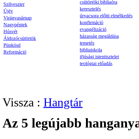
csütörtöki bibliaóra
Szilveszter
keresztelés
Újév
úrvacsora előtti elmélkedés
Virágvasárnap
konfirmáció
Nagypéntek
evangélizáció
Húsvét
házasság megáldása
Áldozócsütörtök
temetés
Pünkösd
bibliaiskola
Reformáció
ifjúsági istentisztelet
teológiai előadás
Vissza :
Hangtár
Az 5 legújabb hangany